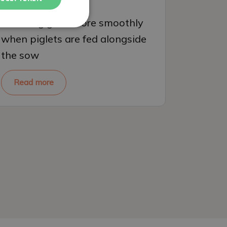
Weaning goes more smoothly
when piglets are fed alongside
the sow
Read more