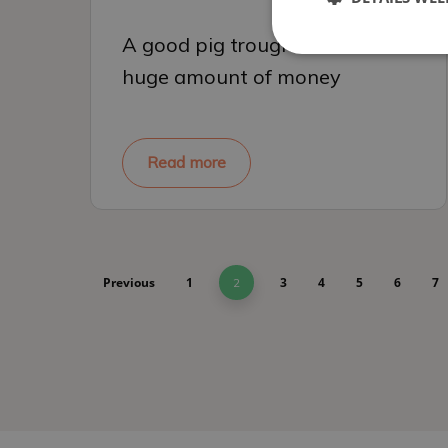
A good pig trough saves a
huge amount of money
Read more
Previous
1
3
4
5
6
7
2