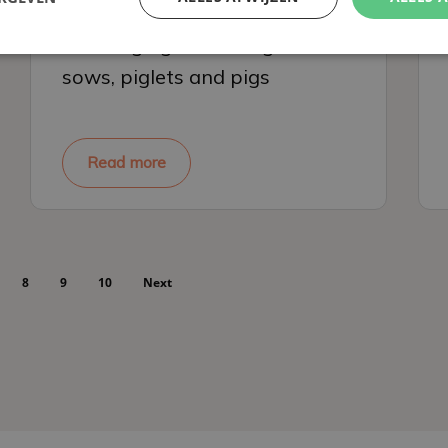
Exchanging feed troughs for
sows, piglets and pigs
Read more
8
9
10
Next