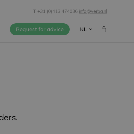
T +31 (0)413 474036
info@verba.nl
NL
Request for advice
ders.