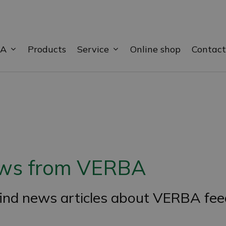
BA
Service
Products
Online shop
Contact
ews from VERBA
find news articles about VERBA fee