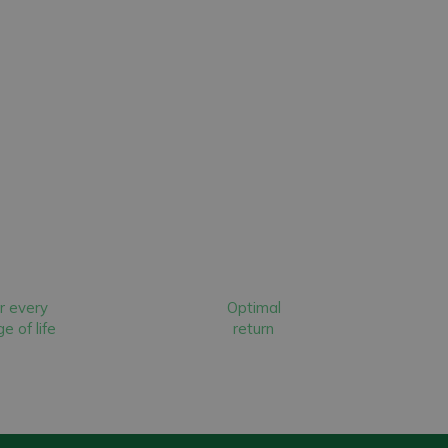
r every
Optimal
e of life
return