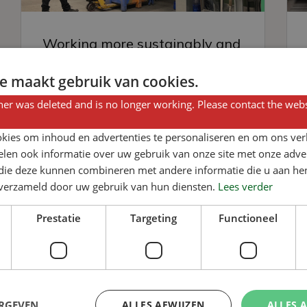
Working more sustainably and
efficiently
e maakt gebruik van cookies.
er was deleted and is no longer working. Please contact the webs
Read more
kies om inhoud en advertenties te personaliseren en om ons ver
len ook informatie over uw gebruik van onze site met onze adver
 die deze kunnen combineren met andere informatie die u aan hen
n verzameld door uw gebruik van hun diensten.
Lees verder
Prestatie
Targeting
Functioneel
ERGEVEN
ALLES AFWIJZEN
ALLES 