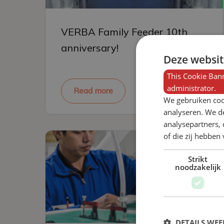
VERBA Family Feeder 10th
anniversary!
Deze websit
This Cookie Bann
administrator.
Read more
We gebruiken coo
analyseren. We de
analysepartners,
of die zij hebbe
Strikt
noodzakelijk
DETAILS WE