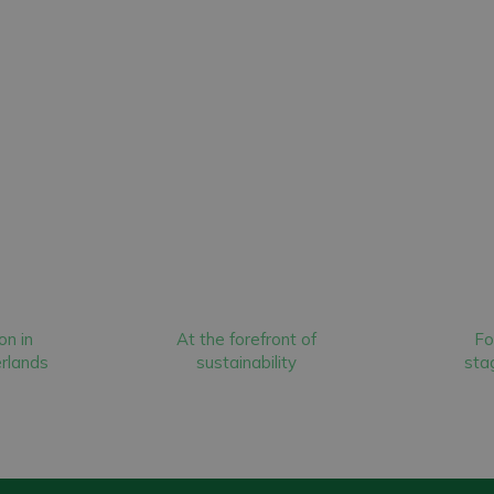
on in
At the forefront of
Fo
rlands
sustainability
stag