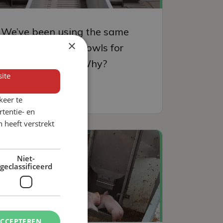
We’ve been using the same
×
VERBA dry food bowls for
almost 15 years. Why?
ite
Read more
keer te
tentie- en
 heeft verstrekt
Niet-
geclassificeerd
ACCEPTEREN