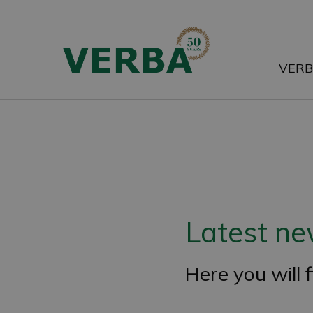
Skip
to
main
VER
content
Latest n
Here you will 