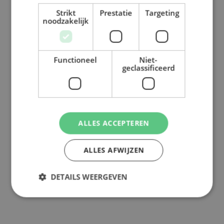
Strikt
Prestatie
Targeting
noodzakelijk
+
Functioneel
Niet-
−
geclassificeerd
ALLES ACCEPTEREN
ALLES AFWIJZEN
DETAILS WEERGEVEN
Leaflet
| ©