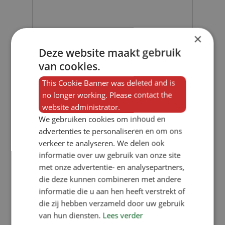
×
Deze website maakt gebruik
van cookies.
This Cookie Banner was deleted and is
no longer working. Please contact the
website administrator.
We gebruiken cookies om inhoud en
4 + 7 = ...
advertenties te personaliseren en om ons
(Required)
verkeer te analyseren. We delen ook
informatie over uw gebruik van onze site
met onze advertentie- en analysepartners,
die deze kunnen combineren met andere
The submit button will appear once the form
informatie die u aan hen heeft verstrekt of
has been completed correctly
die zij hebben verzameld door uw gebruik
van hun diensten.
Lees verder
CAPTCHA