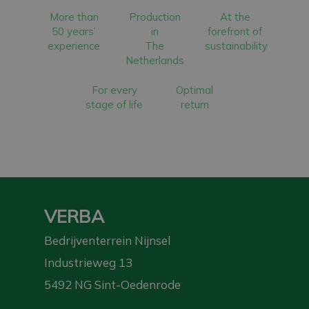
More than
Production
At the
50 years’
in
forefront of
experience
The
sustainability
Netherlands
For every
Optimal
stage of life
return
VERBA
Bedrijventerrein Nijnsel
Industrieweg 13
5492 NG Sint-Oedenrode