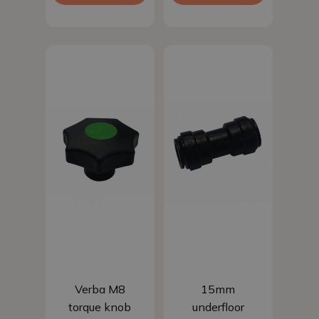
Add to basket
Add to basket
Verba M8
15mm
torque knob
underfloor