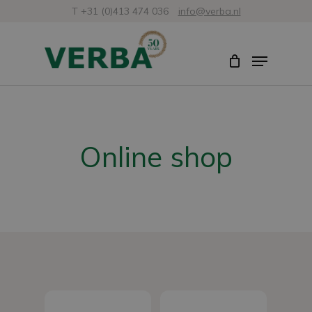
Skip
T +31 (0)413 474 036
info@verba.nl
to
Close
Menu
main
Menu
content
Online shop