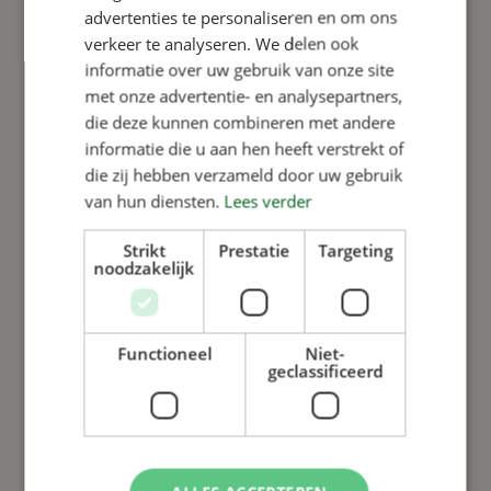
advertenties te personaliseren en om ons
Add to basket
Add to basket
verkeer te analyseren. We delen ook
Underfloor
Black
informatie over uw gebruik van onze site
heating
plastic
met onze advertentie- en analysepartners,
quick-
screw-on
die deze kunnen combineren met andere
connect
hinge,
informatie die u aan hen heeft verstrekt of
coupling
50×50
die zij hebben verzameld door uw gebruik
View product
from 15mm
View product
van hun diensten.
Lees verder
to ½”
Strikt
Prestatie
Targeting
noodzakelijk
Functioneel
Niet-
geclassificeerd