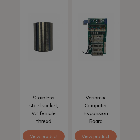
Add to basket
Add to basket
Stainless
Variomix
steel socket,
Computer
½” female
Expansion
thread
Board
View product
View product