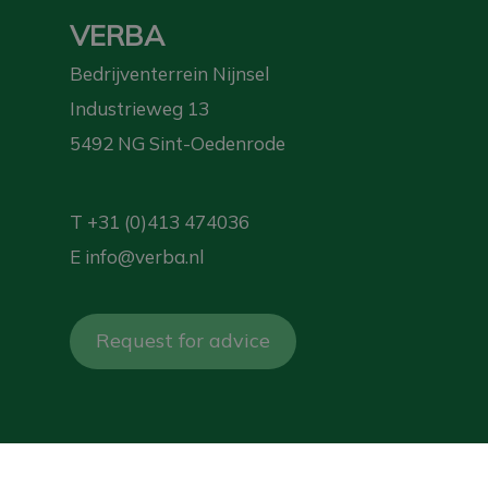
VERBA
Bedrijventerrein Nijnsel
Industrieweg 13
5492 NG Sint-Oedenrode
T
+31 (0)413 474036
E
info@verba.nl
Request for advice
Are you following us yet?