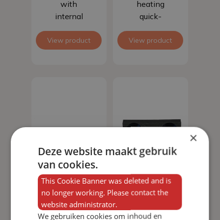
with
heating
internal
quick-
stainless
connect
steel thread
View product
View product
fitting
×
Deze website maakt gebruik
van cookies.
This Cookie Banner was deleted and is
no longer working. Please contact the
website administrator.
We gebruiken cookies om inhoud en