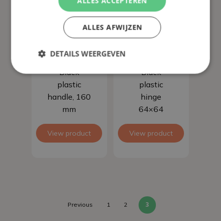
ALLES ACCEPTEREN
ALLES AFWIJZEN
DETAILS WEERGEVEN
Add to basket
Add to basket
Black
Black
plastic
plastic
handle, 160
hinge
mm
64×64
View product
View product
3
Previous
1
2