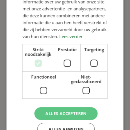
informatie over uw gebruik van onze site
met onze advertentie- en analysepartners,
die deze kunnen combineren met andere
informatie die u aan hen heeft verstrekt of
Read more
die zij hebben verzameld door uw gebruik
van hun diensten.
Lees verder
Strikt
Prestatie
Targeting
noodzakelijk
Functioneel
Niet-
geclassificeerd
ALLES ACCEPTEREN
AHDB feeder test: Mewaco
scores highest
ALLES AFWIJZEN