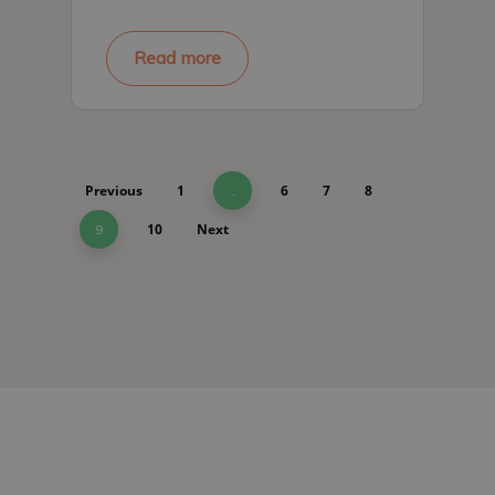
Read more
Previous
1
6
7
8
…
10
Next
9