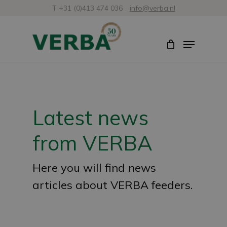
Skip
T +31 (0)413 474 036
info@verba.nl
to
Close
Menu
main
Menu
content
Latest news
from VERBA
Here you will find news
articles about VERBA feeders.