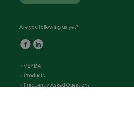
Are you following us yet?
VERBA
Products
Frequently Asked Questions
Downloads
Online shop