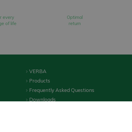
r every
Optimal
e of life
return
VERBA
Products
Frequently Asked Questions
Downloads
Online shop