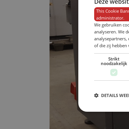
Deze websit
This Cookie Bann
administrator.
We gebruiken coo
analyseren. We de
analysepartners,
of die zij hebbe
Strikt
noodzakelijk
DETAILS WE