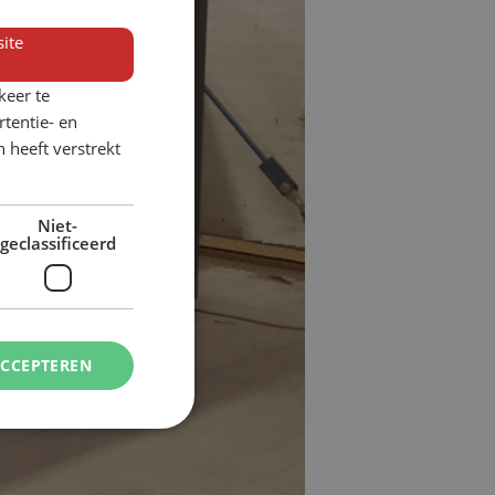
ite
keer te
tentie- en
 heeft verstrekt
Niet-
geclassificeerd
ACCEPTEREN