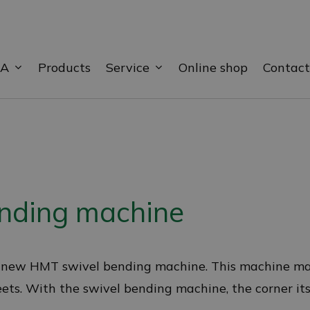
BA
Service
Products
Online shop
Contact
nding machine
r new HMT swivel bending machine. This machine make
eets. With the swivel bending machine, the corner itse