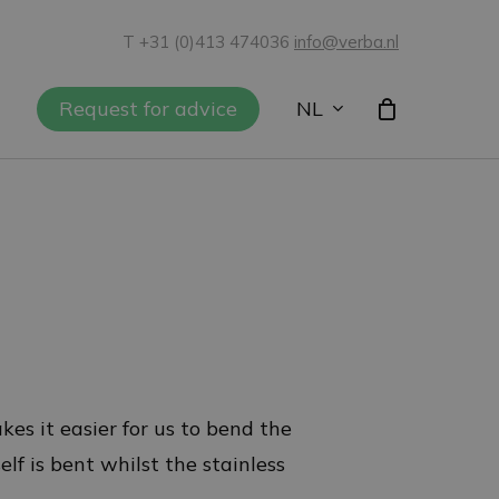
T +31 (0)413 474036
info@verba.nl
NL
Request for advice
s it easier for us to bend the
lf is bent whilst the stainless