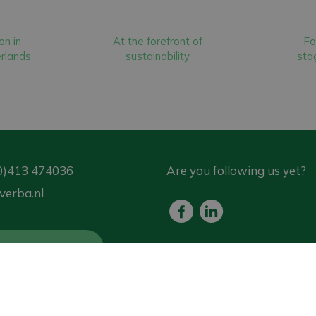
on in
At the forefront of
Fo
rlands
sustainability
stag
0)413 474036
Are you following us yet?
verba.nl
est for advice