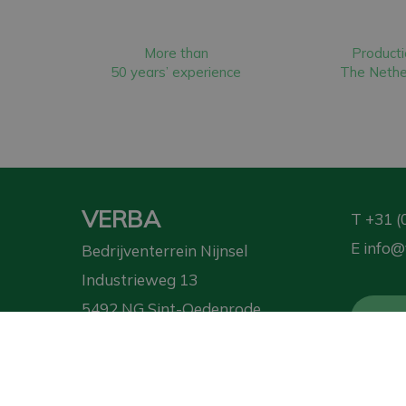
More than
Producti
50 years’ experience
The Nethe
VERBA
T
+31 (
E
info@
Bedrijventerrein Nijnsel
Industrieweg 13
5492 NG Sint-Oedenrode
Requ