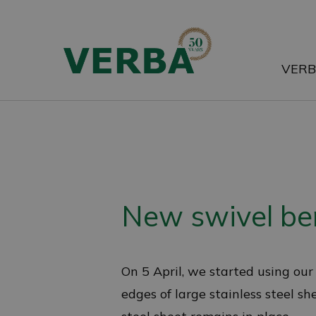
Skip
to
main
VER
content
New swivel be
On 5 April, we started using ou
edges of large stainless steel sh