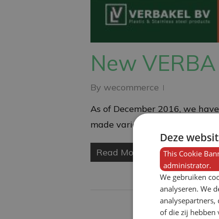
New VERBA 
By
wecommerce
As of December 2016, we have 
made various adjustments to ex
Deze websit
Read More
This Cookie Bann
administrator.
We gebruiken coo
analyseren. We de
analysepartners,
of die zij hebbe