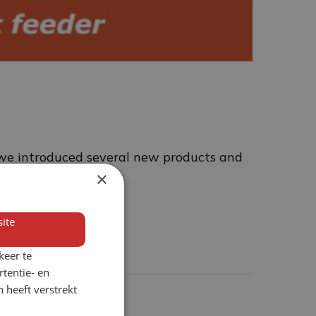
 we introduced several new products and
×
ite
keer te
tentie- en
 heeft verstrekt