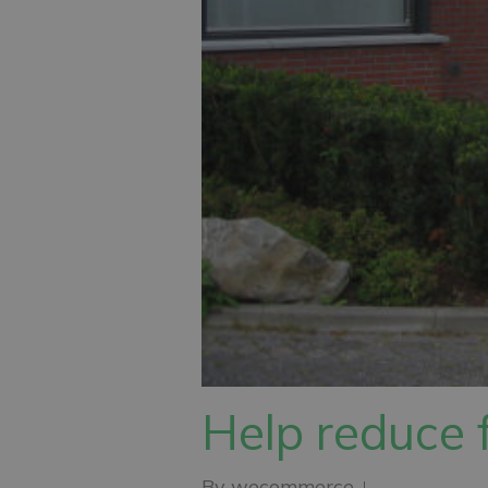
Help reduce 
By
wecommerce