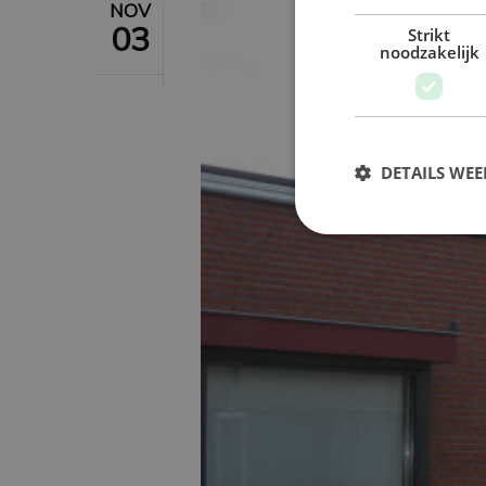
NOV
03
Strikt
noodzakelijk
DETAILS WE