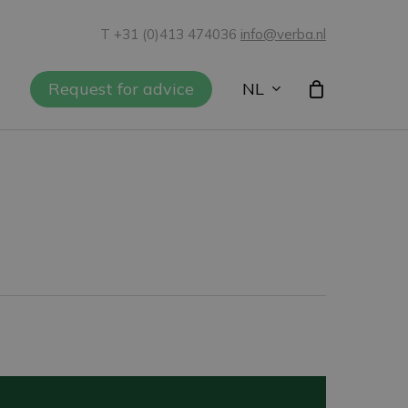
T +31 (0)413 474036
info@verba.nl
NL
Request for advice