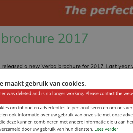
brochure 2017
released a new Verba brochure for 2017. Last year
isting products. The current brochure...
e maakt gebruik van cookies.
er was deleted and is no longer working. Please contact the webs
kies om inhoud en advertenties te personaliseren en om ons ver
len ook informatie over uw gebruik van onze site met onze adver
 die deze kunnen combineren met andere informatie die u aan hen
n verzameld door uw gebruik van hun diensten.
Lees verder