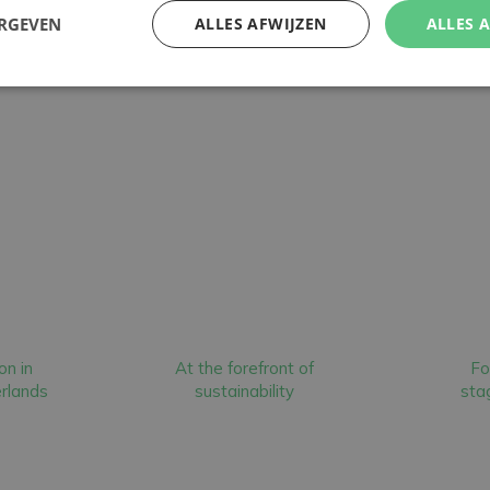
ERGEVEN
ALLES AFWIJZEN
ALLES 
on in
At the forefront of
Fo
rlands
sustainability
stag