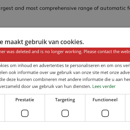
largest and most comprehensive range of automatic f
e maakt gebruik van cookies.
er was deleted and is no longer working. Please contact the webs
kies om inhoud en advertenties te personaliseren en om ons ver
len ook informatie over uw gebruik van onze site met onze adver
 die deze kunnen combineren met andere informatie die u aan hen
n verzameld door uw gebruik van hun diensten.
Lees verder
Prestatie
Targeting
Functioneel