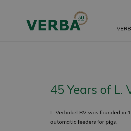
Skip
to
main
VER
content
45 Years of L. 
L. Verbakel BV was founded in 
automatic feeders for pigs.