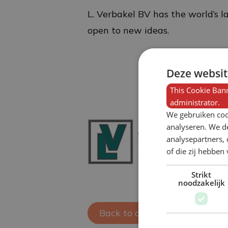
L. Verbakel BV has the world’s 
open to new ideas.
Deze websit
This Cookie Bann
administrator.
We gebruiken coo
analyseren. We de
analysepartners,
of die zij hebbe
Strikt
noodzakelijk
Back to overview