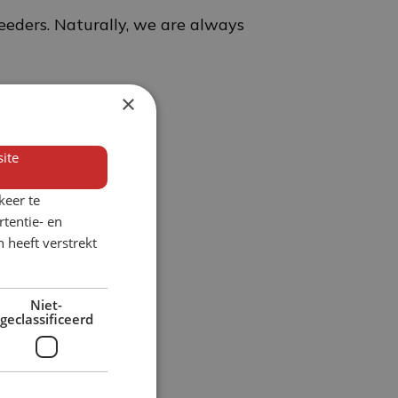
eeders. Naturally, we are always
×
ite
keer te
tentie- en
 heeft verstrekt
Niet-
geclassificeerd