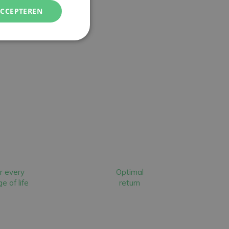
ACCEPTEREN
r every
Optimal
e of life
return