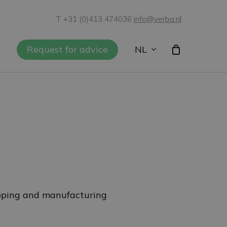
T +31 (0)413 474036
info@verba.nl
NL
Request for advice
loping and manufacturing