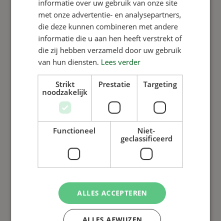
100% recycled plastic from
informatie over uw gebruik van onze site
met onze advertentie- en analysepartners,
VERBA
die deze kunnen combineren met andere
informatie die u aan hen heeft verstrekt of
Read more
die zij hebben verzameld door uw gebruik
van hun diensten.
Lees verder
Strikt
Prestatie
Targeting
noodzakelijk
Functioneel
Niet-
geclassificeerd
ALLES ACCEPTEREN
Aeres Dronten opts for
KZB and Verba piglet
ALLES AFWIJZEN