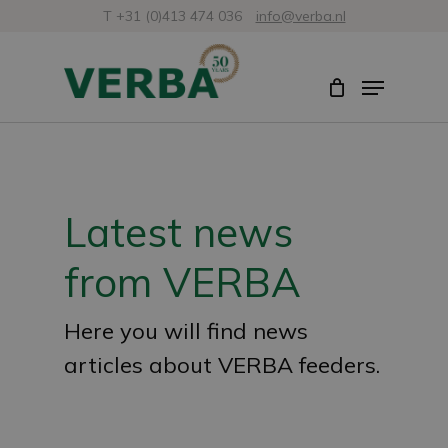
Skip
T +31 (0)413 474 036
info@verba.nl
to
Close
Menu
main
Menu
content
Latest news
from VERBA
Here you will find news
articles about VERBA feeders.