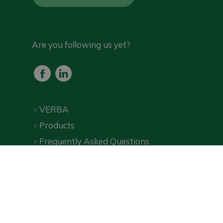
Are you following us yet?
VERBA
Products
Frequently Asked Questions
Downloads
Online shop