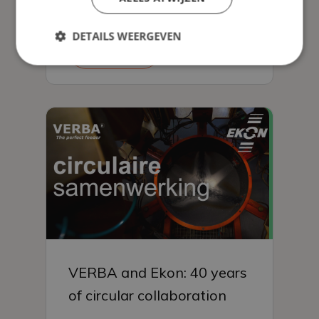
crates
DETAILS WEERGEVEN
Read more
VERBA and Ekon: 40 years
of circular collaboration